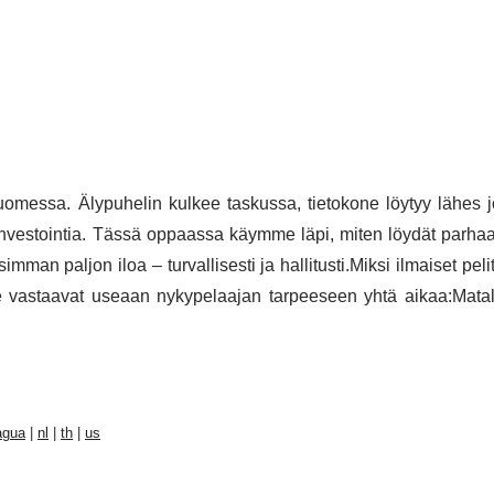
uomessa. Älypuhelin kulkee taskussa, tietokone löytyy lähes j
uinvestointia. Tässä oppaassa käymme läpi, miten löydät parhaa
imman paljon iloa – turvallisesti ja hallitusti.Miksi ilmaiset pelit
Ne vastaavat useaan nykypelaajan tarpeeseen yhtä aikaa:Mata
agua
|
nl
|
th
|
us