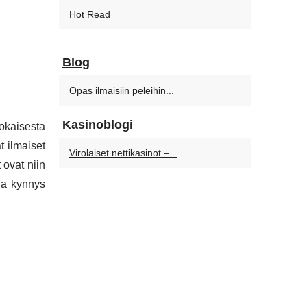
Hot Read
Blog
Opas ilmaisiin peleihin...
Kasinoblogi
okaisesta
t ilmaiset
Virolaiset nettikasinot –...
 ovat niin
la kynnys