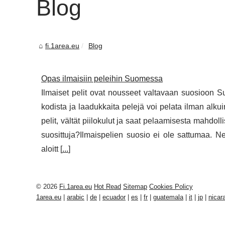
Blog
fi.1area.eu
Blog
Opas ilmaisiin peleihin Suomessa
Ilmaiset pelit ovat nousseet valtavaan suosioon S
kodista ja laadukkaita pelejä voi pelata ilman alk
pelit, vältät piilokulut ja saat pelaamisesta mahdollis
suosittuja?Ilmaispelien suosio ei ole sattumaa. 
aloitt [
...
]
© 2026
Fi.1area.eu
Hot Read
Sitemap
Cookies Policy
1area.eu
|
arabic
|
de
|
ecuador
|
es
|
fr
|
guatemala
|
it
|
jp
|
nicar