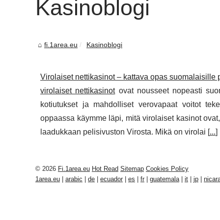
Kasinoblogi
fi.1area.eu
Kasinoblogi
Virolaiset nettikasinot – kattava opas suomalaisille p
virolaiset nettikasinot
ovat nousseet nopeasti suoma
kotiutukset ja mahdolliset verovapaat voitot teke
oppaassa käymme läpi, mitä virolaiset kasinot ovat, m
laadukkaan pelisivuston Virosta. Mikä on virolai [
...
]
© 2026
Fi.1area.eu
Hot Read
Sitemap
Cookies Policy
1area.eu
|
arabic
|
de
|
ecuador
|
es
|
fr
|
guatemala
|
it
|
jp
|
nicar