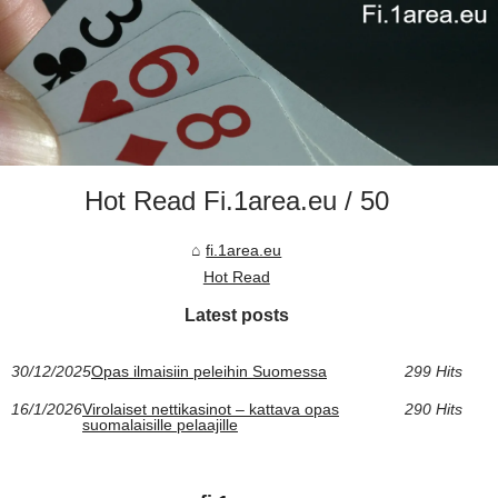
Hot Read Fi.1area.eu / 50
fi.1area.eu
Hot Read
Latest posts
30/12/2025
Opas ilmaisiin peleihin Suomessa
299 Hits
16/1/2026
Virolaiset nettikasinot – kattava opas
290 Hits
suomalaisille pelaajille